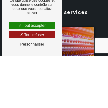
Ce site utilise des cookies et
vous donne le contrôle sur
ceux que vous souhaitez
Nos différents services
activer
Tout accepter
Tout refuser
Personnaliser
ÉLECTRICITÉ
En savoir +