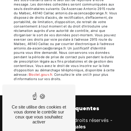
ses sous-traitants dans le seul but de répondre à votre
message. Les données collectées seront communiquées aux
seuls destinataires suivants: Da Ascencao Antonio 2915 route
du Malbec, 46140 Caillac antonio.da-ascencao@orange.fr. Vous
disposez de droits d’accès, de rectification, d’effacement, de
portabilité, de limitation, d’opposition, de retrait de votre
consentement à tout moment et du droit d’introduire une
réclamation auprès d’une autorité de contrôle, ainsi que
d’organiser le sort de vos données post-mortem. Vous pouvez
exercer ces droits par voie postale à l'adresse 2915 route du
Malbec, 46140 Caillac ou par courrier électronique à l'adresse
antonio.da-ascencao@orange.fr. Un justificatif d'identité
pourra vous être demandé. Nous conservons vos données
pendant la période de prise de contact puis pendant la durée
de prescription légale aux fins probatoires et de gestion des
contentieux. Vous avez le droit de vous inscrire sur la liste
d'opposition au démarchage téléphonique, disponible à cette
adresse:
Bloctel.gouv.fr
. Consultez le site cnil.fr pour plus
d’informations sur vos droits.
Ce site utilise des cookies et
Recherches fréquentes
vous donne le contrôle sur
ceux que vous souhaitez
©
Vistalid
- 2026 - Tous droits réservés -
activer
Mentions légales