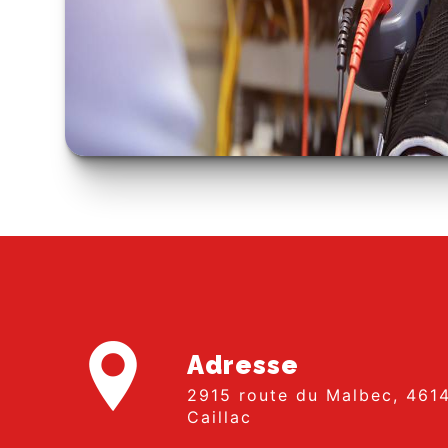
Adresse
2915 route du Malbec, 46140
Caillac