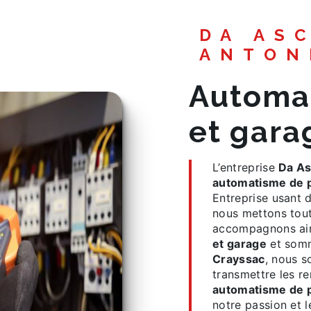
DA ASCENCAO
ANTON
automatisme de portail
et gara
L’entreprise
Da As
automatisme de p
Entreprise usant d
nous mettons tout
accompagnons ain
et garage
et somm
Crayssac
, nous s
transmettre les r
automatisme de p
notre passion et 