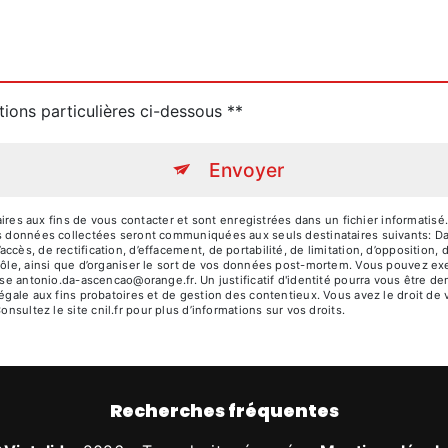
tions particulières ci-dessous **
Envoyer
 aux fins de vous contacter et sont enregistrées dans un fichier informatisé.
es données collectées seront communiquées aux seuls destinataires suivants: D
cès, de rectification, d’effacement, de portabilité, de limitation, d’opposition,
rôle, ainsi que d’organiser le sort de vos données post-mortem. Vous pouvez exer
resse antonio.da-ascencao@orange.fr. Un justificatif d'identité pourra vous êtr
égale aux fins probatoires et de gestion des contentieux. Vous avez le droit de 
Consultez le site cnil.fr pour plus d’informations sur vos droits.
Recherches fréquentes