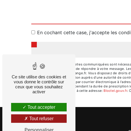
En cochant cette case, j'accepte les condi
** Les données personnelles communiquées sont nécessaires
traitants dans le seul but de répondre à votre message. L
antonio.da-ascencao@orange.fr. Vous disposez de droits d’ac
Ce site utilise des cookies et
d’introduire une réclamation auprès d’une autorité de cont
vous donne le contrôle sur
Malbec, 46140 Caillac ou par courrier électronique à l'ad
ceux que vous souhaitez
de prise de contact puis pendant la durée de prescription l
téléphonique, disponible à cette adresse:
Bloctel.gouv.fr
. 
activer
Tout accepter
Tout refuser
Personnaliser