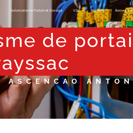
Automatisme Portail et Garage
V.D.I.
Alarmes
Bornes de
rayssac
DA ASCENCAO ANTON